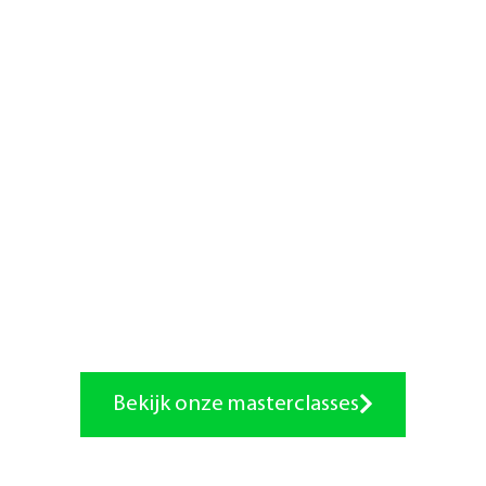
MASTERCLASSES
Vergroot gericht je fysio
skills.
Bekijk onze masterclasses