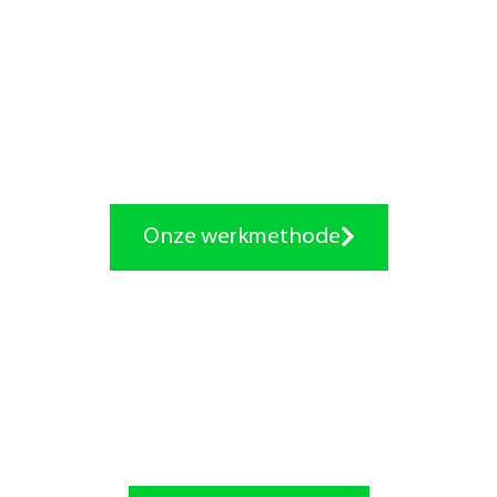
PRAKTIJK ADVIES
Haal meer rendement uit
jouw praktijk.
Onze werkmethode
KLACHTENVRIJ
Bepaal je eigen geluk.