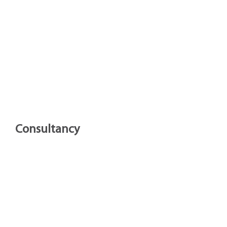
Consultancy
Meer rendement uit je praktijk?
Doe het de Semfa way!
Met onze grote ervaring in het draaien van een
fysiopraktijk, weten wij waar de aandachtspunten
liggen naar klant, personeel en planning. Ons
advies geeft je inzicht in de pijnpunten en biedt